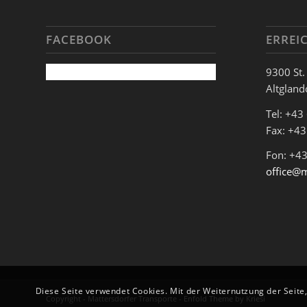
FACEBOOK
ERREI
9300 St.
Altgland
Tel: +43
Fax: +4
Fon: +43
office@m
Diese Seite verwendet Cookies. Mit der Weiternutzung der Seite
Copyright - Mattersdorfer Transporte -
Enfold Theme by Kriesi