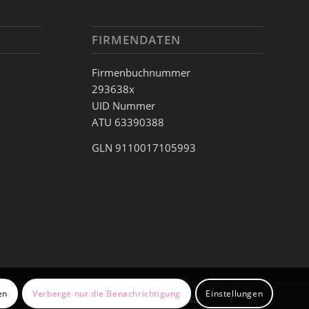
FIRMENDATEN
Firmenbuchnummer
293638x
UID Nummer
ATU 63390388
GLN 9110017105993
en
Verberge nur die Benachrichtigung
Einstellungen
Datenschutz
Impressum
AGB