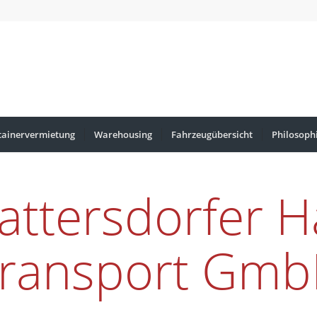
tainervermietung
Warehousing
Fahrzeugübersicht
Philosoph
attersdorfer 
ransport Gm